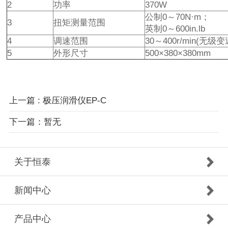
2
功率
370W
公制0～70N·m；
3
扭矩测量范围
英制0～600in.lb
4
调速范围
30～400r/min(无级变
5
外形尺寸
500×380×380mm
上一篇 : 极压润滑仪EP-C
下一篇：暂无
关于恒泰
新闻中心
产品中心