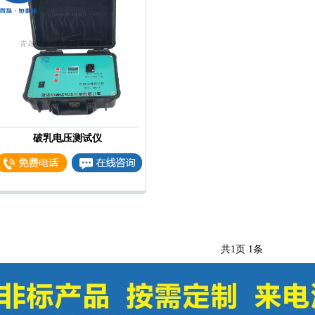
破乳电压测试仪
共
1
页
1
条