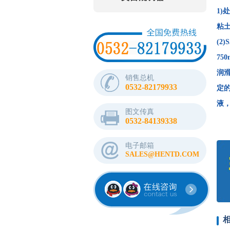
1)
粘土
(2
75
润滑
销售总机
0532-82179933
定
液
图文传真
0532-84139338
电子邮箱
SALES@HENTD.COM