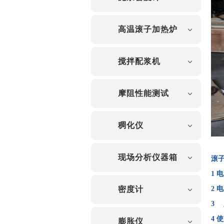
高温滚子加热炉
搅拌配浆机
摩阻性能测试
稠化仪
现场分析仪器箱
滚子
1
电
密度计
2
电
3
4
使
膨胀仪