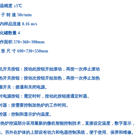
温精度
±5℃
 子 转 速
50r/min
内样品流速
0.16 m/s
化罐数量
4
作面积
570×360×390mm
 形 尺 寸
690×730×550mm
电机开关按钮：按动此按钮开始滚动，再按一次停止滚动
加热开关按钮：按动次按钮开始加热，再按一次停止加热
电源开关：接通和关闭电源。
定时电源按钮：需定时时，按动此按钮接通定时器。
定时器：按需要控制加热炉的工作时间。
温控器：控制和显示炉内温度。
加热炉控温部分采用最新的微机智能控制技术，直接设定温度，数字显示
靠。另外在炉体的上部设有动力和电器控制系统，便于使用、保养和维修