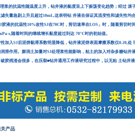
处理浆的抗温性随温度上升，钻井液的黏度呈上下振荡变化趋势；经过 滚子加
滤失量急剧上升且超过10mL,这表明钻 井液在保证其流变性和滤失性均合
)SJ胶液的抗温性10%改性SJ在70C时，剪切速率在LOS」时，随着剪
0mPa-s,随着时间的继续增长黏度超过到达 70°C时的初始值。
性加入SJ后泥饼黏滞系数明显降低，钻井液泥饼表面摩擦系数仅0.20,处
的润滑作用。膨润土加量对SJ处理浆性能影响，粘土的加入对杂多糖钻井
，破胶残渣会很多，在压裂■钻井通用工作液研究过程中，以无粘 土钻井
相关产品