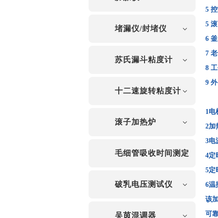
5
控
5
滚
堵漏仪/封堵仪
6
釜
7
老
苏氏漏斗粘度计
8
工
9
外
十二速旋转粘度计
1
滚子加热炉
2
3
毛细管吸收时间测定
4
5
仪
破乳电压测试仪
6
该
可
吴茵混调器