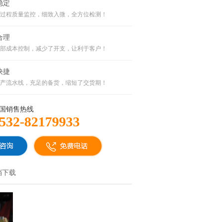
稳定
过程质量监控，细致入微，全方位检测！
合理
部成本控制，减少了开支，让利于客户！
快捷
产流水线，充足的备货，缩短了交货期！
国销售热线
532-82179933
档下载