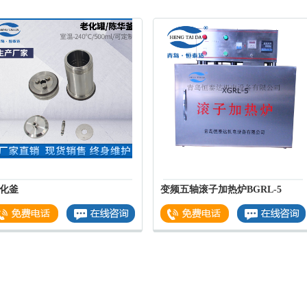
化釜
变频五轴滚子加热炉BGRL-5