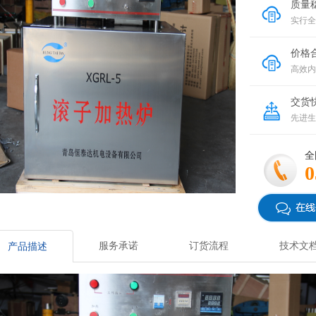
质量
实行全
价格
高效内
交货
先进生
全
0
服务承诺
订货流程
技术文
产品描述